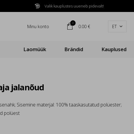
Valik kauplustes uueneb pidevalt!

0

Minu konto
0.00 €
ET

Laomüük
Brändid
Kauplused
ja jalanõud
senahk; Sisemine materjal: 100% taaskasutatud polüester;
d polüest