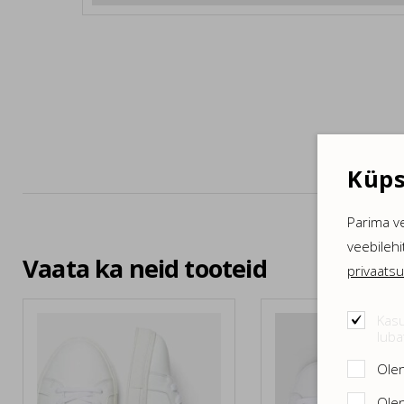
Küps
Parima v
veebilehi
Vaata ka neid tooteid
privaatsu
Kasu
luba
Olen
Olen