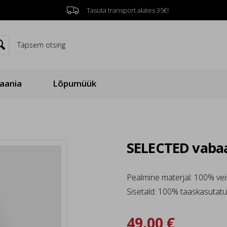
Tasuta transport alates 35€!


Täpsem otsing
aania
Lõpumüük
SELECTED vabaa
Pealmine materjal: 100% vei
Sisetald: 100% taaskasutatu
49.00 €