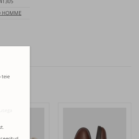
41305
D HOMME
 teie
dusega
t.
iseeritud