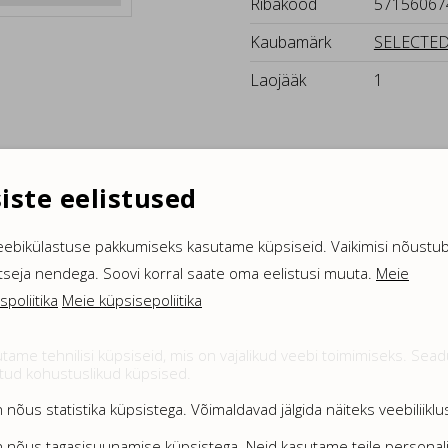
Ribakood
57156067
Kaubamärk
SELECTE
Laojääk
1
iste eelistused
eebikülastuse pakkumiseks kasutame küpsiseid. Vaikimisi nõustub
tseja nendega. Soovi korral saate oma eelistusi muuta.
Meie
spoliitika
Meie küpsisepoliitika
tame tehnilisi küpsiseid, mis on vajalikud veebi toimimiseks. Sea
tud kohustuslikud küpsised.
 nõus statistika küpsistega. Võimaldavad jälgida näiteks veebiliiklus
 nõus tagasisuunamise küpsistega. Neid kasutame teile personal