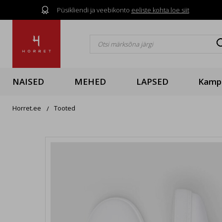
Püsikliendi ja veebikonto
eeliste kohta loe siit

NAISED
MEHED
LAPSED
Kamp
Horret.ee
Tooted