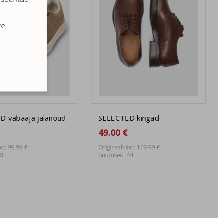
te
D vabaaja jalanõud
SELECTED kingad
49.00 €
nd: 99.99 €
Originaalhind: 119.99 €
41
Suurused: 44