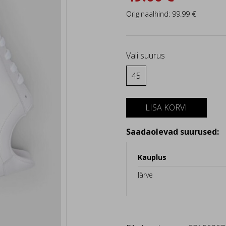
Originaalhind: 99.99 €
Vali suurus
45
LISA KORVI
Saadaolevad suurused:
Kauplus
Järve