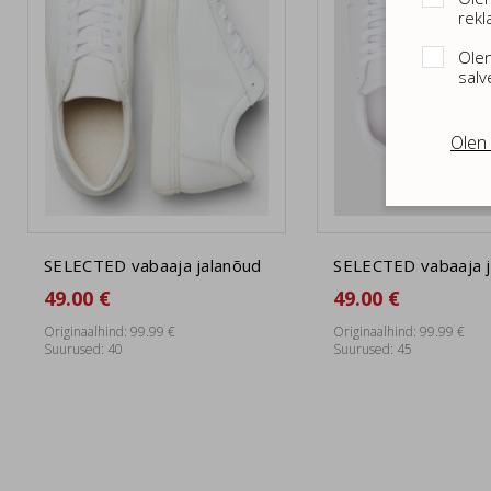
rekl
Olen
salv
Olen 
SELECTED vabaaja jalanõud
SELECTED vabaaja j
49.00 €
49.00 €
Originaalhind: 99.99 €
Originaalhind: 99.99 €
Suurused: 40
Suurused: 45