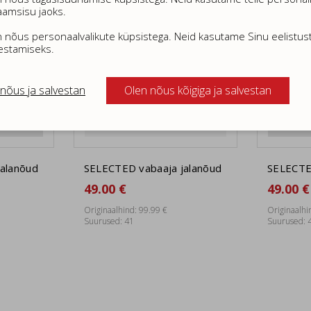
aamsisu jaoks.
 nõus personaalvalikute küpsistega. Neid kasutame Sinu eelistus
estamiseks.
nõus ja salvestan
Olen nõus kõigiga ja salvestan
alanõud
SELECTED vabaaja jalanõud
SELECTE
49.00 €
49.00 €
Originaalhind: 99.99 €
Originaalhi
Suurused: 41
Suurused: 