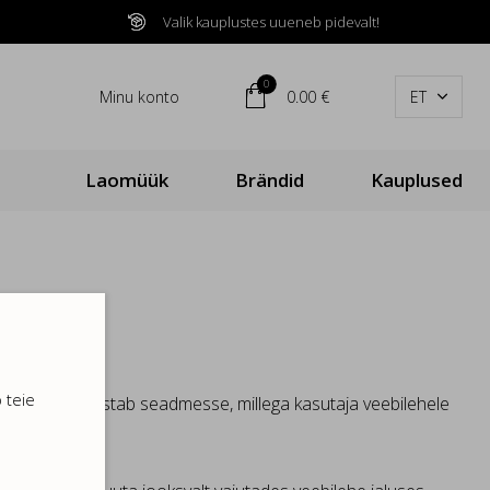
Valik kauplustes uueneb pidevalt!

0

Minu konto
0.00 €
ET

Laomüük
Brändid
Kauplused
 teie
lehitseja salvestab seadmesse, millega kasutaja veebilehele
tselt toimida.