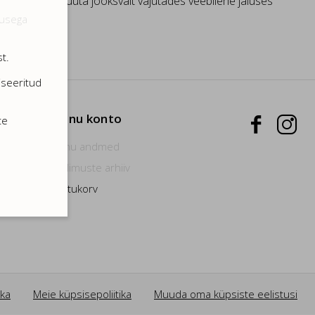
e eelistusi muuta jooksvalt vajutades veebilehe jaluses
dusega
t.
iseeritud
Minu konto
te


Minu andmed
Tellimuste arhiiv
Ostukorv
ika
Meie küpsisepoliitika
Muuda oma küpsiste eelistusi