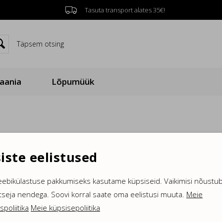
Tasuta transport alates 35€!


Täpsem otsing
aania
Lõpumüük
iste eelistused
eebikülastuse pakkumiseks kasutame küpsiseid. Vaikimisi nõustub
veebilehe külastajate kogemust. Küpsis on tekstifail, mille veebi
tseja nendega. Soovi korral saate oma eelistusi muuta.
Meie
, kuid sellisel juhul ei pruugi veebilehel kõik funktsioonid korrek
spoliitika
Meie küpsisepoliitika