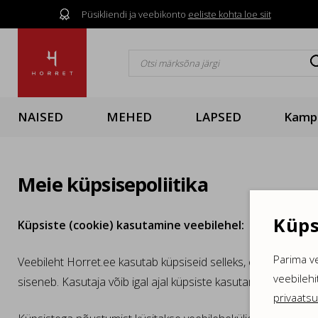
Püsikliendi ja veebikonto
eeliste kohta loe siit

NAISED
MEHED
LAPSED
Kamp
Meie küpsisepoliitika
Küps
Küpsiste (cookie) kasutamine veebilehel:
Parima v
Veebileht Horret.ee kasutab küpsiseid selleks, et parendada 
veebilehi
siseneb. Kasutaja võib igal ajal küpsiste kasutamisest keelduda
privaatsu