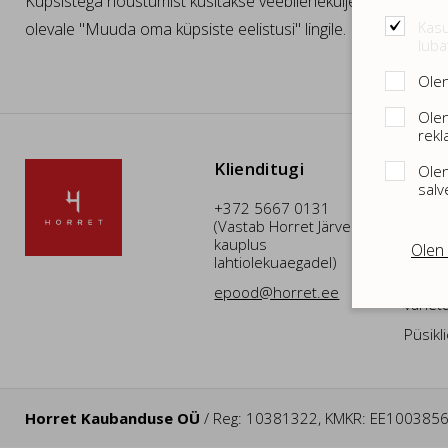
Küpsistega nõustumist küsitakse veebileheküljele saabujalt 
Kasu
olevale "Muuda oma küpsiste eelistusi" lingile.
luba
Olen
Olen
rekl
Klienditugi
E-po
Olen
salv
+372 5667 0131
Ostu- 
(Vastab Horret Järve
müügi
kauplus
Olen 
Tarnev
lahtiolekuaegadel)
Tagast
epood@horret.ee
vahet
Püsik
Horret Kaubanduse OÜ
/ Reg: 10381322, KMKR: EE100385