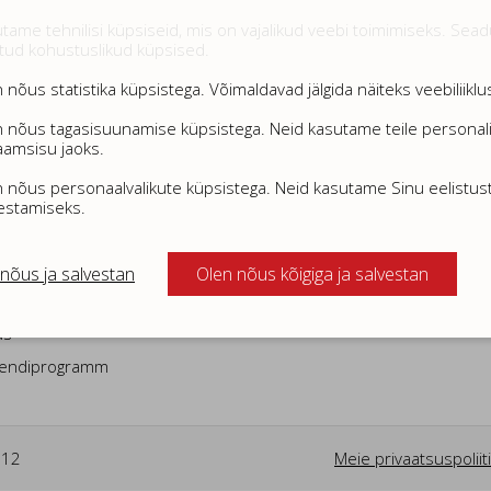
iga 30 päeva möödudes. Vahepealsel ajal on võimalik oma küpsist
tame tehnilisi küpsiseid, mis on vajalikud veebi toimimiseks. Sea
tud kohustuslikud küpsised.
 nõus statistika küpsistega. Võimaldavad jälgida näiteks veebiliiklus
 nõus tagasisuunamise küpsistega. Neid kasutame teile personal
aamsisu jaoks.
od
Tooted
Ettevõttest
 nõus personaalvalikute küpsistega. Neid kasutame Sinu eelistus
estamiseks.
ja
Kampaania
Kauplused
tingimused
Lõpumüük
Meist
nõus ja salvestan
Olen nõus kõigiga ja salvestan
iisid
Brändid
amine ja
us
liendiprogramm
612
Meie privaatsuspoliit